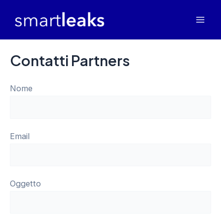
Vai
al
Mai
contenuto
Men
Contatti Partners
Nome
Email
Oggetto